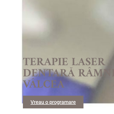
TERAPIE LASER
DENTARĂ RÂMN
VÂLCEA
Vreau o programare