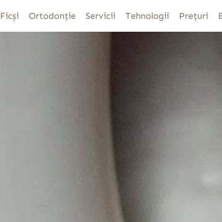
Ficși
Ortodonție
Servicii
Tehnologii
Prețuri